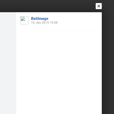
BaltImage
19. dec 2015 10:06
Ienākt
Reģistrēties
Vai ienāc ar
a
Draugi
Raksti
Vēstules
s party 2015.!