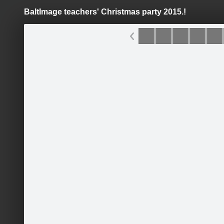
BaltImage teachers' Christmas party 2015.!
Pāriet
uz
saturu
Šodien
Ziņas
Galerijas
S
BaltImage
Oficiālā lapa
Sekot
Sākums