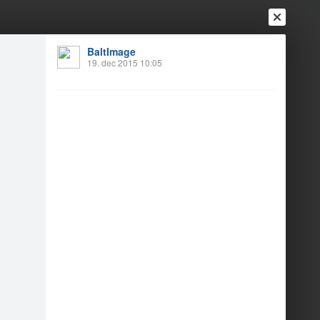
BaltImage
19. dec 2015 10:05
Ienākt
Reģistrēties
Vai ienāc ar
a
Draugi
Raksti
Vēstules
s party 2015.!