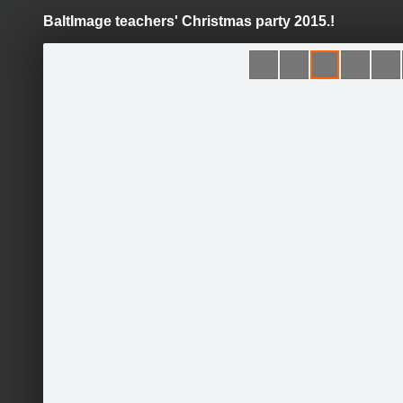
BaltImage teachers' Christmas party 2015.!
Pāriet
uz
saturu
Šodien
Ziņas
Galerijas
S
BaltImage
Oficiālā lapa
Sekot
Sākums