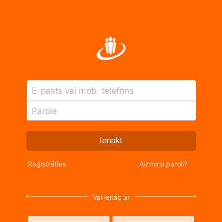
E-pasts vai mob. telefons
Parole
Ienākt
Reģistrēties
Aizmirsi paroli?
Vai ienāc ar