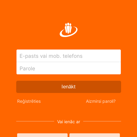
E-pasts vai mob. telefons
Parole
Ienākt
Reģistrēties
Aizmirsi paroli?
Vai ienāc ar