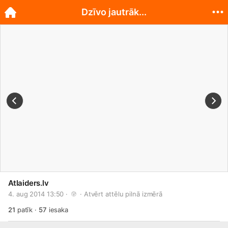
Dzīvo jautrāk...
Atlaiders.lv
4. aug 2014 13:50 · 
 · 
Atvērt attēlu pilnā izmērā
21
patīk
·
57
iesaka