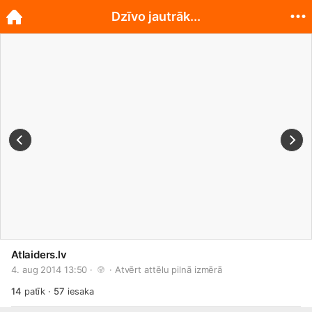
Dzīvo jautrāk...
Atlaiders.lv
4. aug 2014 13:50 · 
 · 
Atvērt attēlu pilnā izmērā
14
patīk
·
57
iesaka