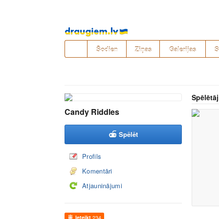
Pāriet
uz
saturu
Šodien
Ziņas
Galerijas
S
Spēlētāj
Candy Riddles
Spēlēt
Profils
Komentāri
Atjauninājumi
Ieteikt
234