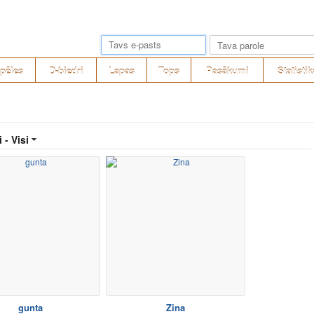
pēles
D-biedri
Lapas
Tops
Pasākumi
Statistik
i -
Visi
gunta
Zina