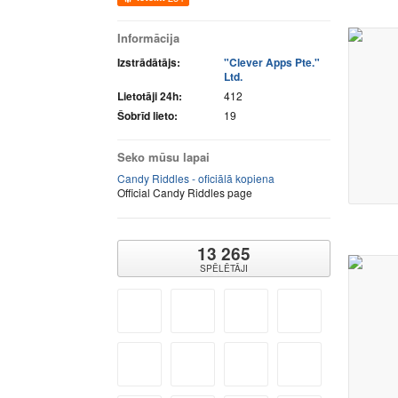
Informācija
Izstrādātājs:
"Clever Apps Pte."
Ltd.
Lietotāji 24h:
412
Šobrīd lieto:
19
Seko mūsu lapai
Candy Riddles - oficiālā kopiena
Official Candy Riddles page
13 265
SPĒLĒTĀJI