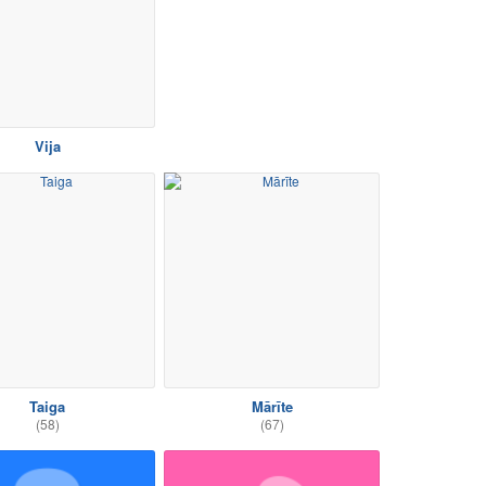
Vija
Taiga
Mārīte
(58)
(67)