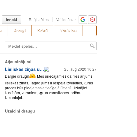
Ienākt
Reģistrēties
Vai ienāc ar
a
Draugi
Raksti
Vēstules
Atjauninājumi
Lieliskas ziņas u…
25. aug 2020 16:27
Dārgie draugi!
Mēs priecājamies dalīties ar jums
lieliskās ziņās. Tagad jums ir iespēja izvēlēties, kuras
preces būs pieejamas attiecīgajā līmenī. Uzkrājiet
kustībām, varoņiem, 🧁 un varavīksnes tortēm.
Izmantojot…
Uzaicini draugu