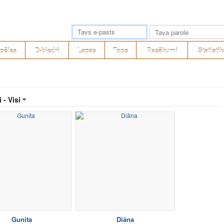
pēles
D-biedri
Lapas
Tops
Pasākumi
Statistik
i -
Visi
Gunita
Diāna