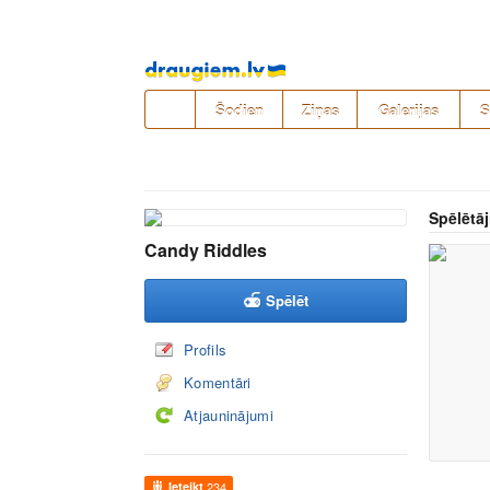
Pāriet
uz
saturu
Šodien
Ziņas
Galerijas
S
Spēlētāj
Candy Riddles
Spēlēt
Profils
Komentāri
Atjauninājumi
Ieteikt
234