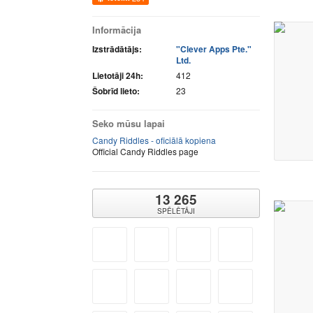
Informācija
Izstrādātājs:
"Clever Apps Pte."
Ltd.
Lietotāji 24h:
412
Šobrīd lieto:
23
Seko mūsu lapai
Candy Riddles - oficiālā kopiena
Official Candy Riddles page
13 265
SPĒLĒTĀJI