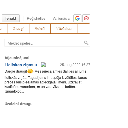
Ienākt
Reģistrēties
Vai ienāc ar
a
Draugi
Raksti
Vēstules
Atjauninājumi
Lieliskas ziņas u…
25. aug 2020 16:27
Dārgie draugi!
Mēs priecājamies dalīties ar jums
lieliskās ziņās. Tagad jums ir iespēja izvēlēties, kuras
preces būs pieejamas attiecīgajā līmenī. Uzkrājiet
kustībām, varoņiem, 🧁 un varavīksnes tortēm.
Izmantojot…
Uzaicini draugu