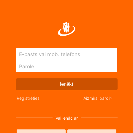
E-pasts vai mob. telefons
Parole
Ienākt
Reģistrēties
Aizmirsi paroli?
Vai ienāc ar