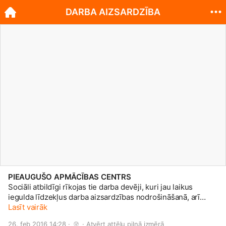
DARBA AIZSARDZĪBA
PIEAUGUŠO APMĀCĪBAS CENTRS
Sociāli atbildīgi rīkojas tie darba devēji, kuri jau laikus
iegulda līdzekļus darba aizsardzības nodrošināšanā, arī
darba aizsardzības speciālistu apmācībā. Par darba
Lasīt vairāk
aizsardzības nozīmi nereti sāk domāt tikai tad, kad
26. feb 2016 14:28 · 
 · 
Atvērt attēlu pilnā izmērā