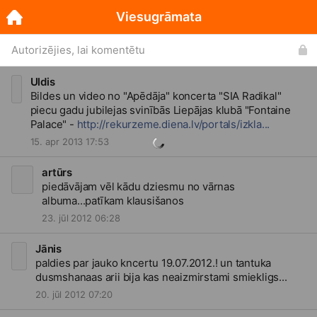
Viesugrāmata
Autorizējies, lai komentētu
Uldis
Bildes un video no "Apēdāja" koncerta "SIA Radikal"
piecu gadu jubilejas svinībās Liepājas klubā "Fontaine
Palace" -
http://rekurzeme.diena.lv/portals/izkla...
15. apr 2013 17:53
artūrs
piedāvājam vēl kādu dziesmu no vārnas
albuma...patīkam klausišanos
23. jūl 2012 06:28
Jānis
paldies par jauko kncertu 19.07.2012.! un tantuka
dusmshanaas arii bija kas neaizmirstami smiekligs...
20. jūl 2012 07:20