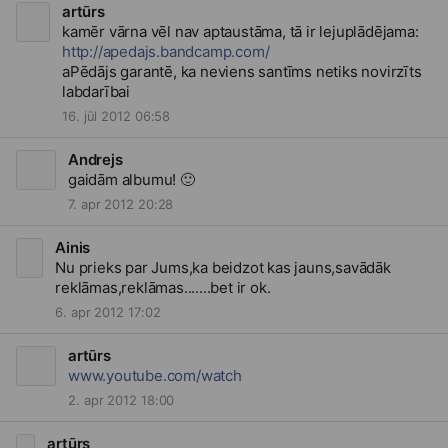
artūrs
http://apedajs.bandcamp.com/
aPēdājs garantē, ka neviens santīms netiks novirzīts
labdarībai
16. jūl 2012 06:58
Andrejs
gaidām albumu!
🙂
7. apr 2012 20:28
Ainis
Nu prieks par Jums,ka beidzot kas jauns,savādāk
reklāmas,reklāmas.......bet ir ok.
6. apr 2012 17:02
artūrs
www.youtube.com/watch
2. apr 2012 18:00
artūrs