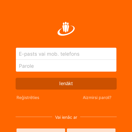
E-pasts vai mob. telefons
Parole
Ienākt
Reģistrēties
Aizmirsi paroli?
Vai ienāc ar