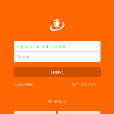
E-pasts vai mob. telefons
Parole
Ienākt
Reģistrēties
Aizmirsi paroli?
Vai ienāc ar