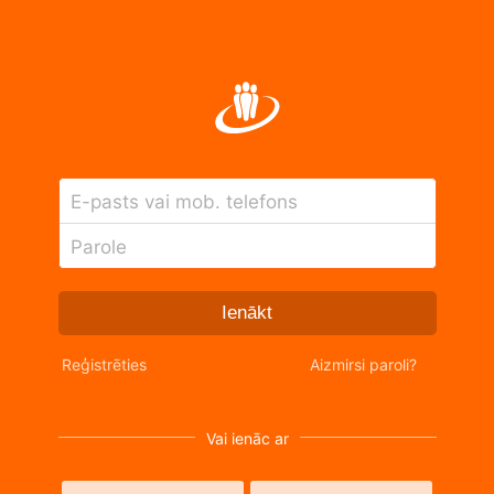
E-pasts vai mob. telefons
Parole
Ienākt
Reģistrēties
Aizmirsi paroli?
Vai ienāc ar