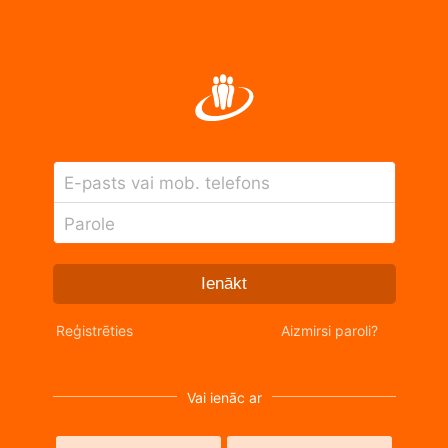
E-pasts vai mob. telefons
Parole
Ienākt
Reģistrēties
Aizmirsi paroli?
Vai ienāc ar