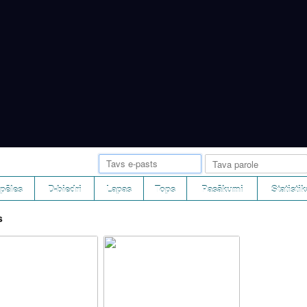
pēles
D-biedri
Lapas
Tops
Pasākumi
Statistik
s