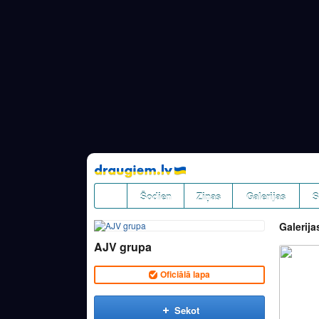
Pāriet
uz
saturu
Šodien
Ziņas
Galerijas
S
Galerija
AJV grupa
Oficiālā lapa
Sekot