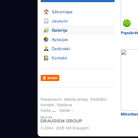
Sākumlapa
Jaunumi
Galerija
Populārā
Aptaujas
Darbinieki
Kontakti
Ieteikt
Pakalpojumi
Mobilā versija
Palīdzība
Kontakti
Reklāma
Darbs
Vairāk
Mīlestība
© 2004 - 2026 SIA Draugiem