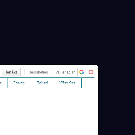
Ienākt
Reģistrēties
Vai ienāc ar
a
Draugi
Raksti
Vēstules