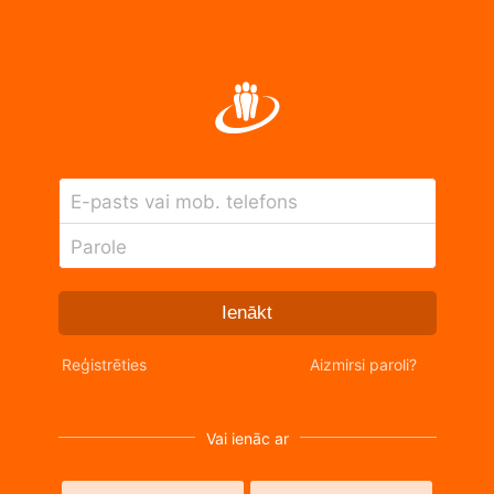
E-pasts vai mob. telefons
Parole
Ienākt
Reģistrēties
Aizmirsi paroli?
Vai ienāc ar