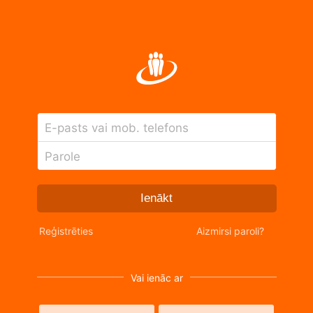
E-pasts vai mob. telefons
Parole
Ienākt
Reģistrēties
Aizmirsi paroli?
Vai ienāc ar