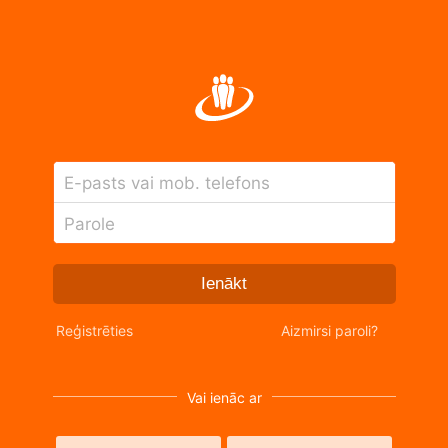
E-pasts vai mob. telefons
Parole
Ienākt
Reģistrēties
Aizmirsi paroli?
Vai ienāc ar