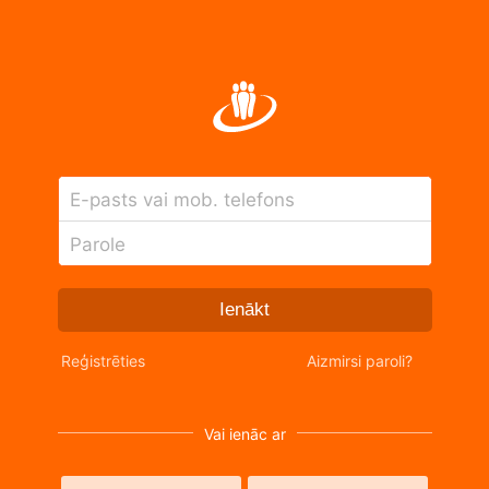
E-pasts vai mob. telefons
Parole
Ienākt
Reģistrēties
Aizmirsi paroli?
Vai ienāc ar