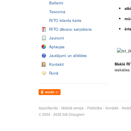
Ballarini
atb
Tescoma
mūs
RITO klienta karte
ērt
RITO dāvanu saiņošana
Jaunumi
Bra
Aptaujas
Jautājumi un atbildes
Meklē RI
Kontakti
ieskaties
Runā
Ieteikt
37
Iepazīšanās
Mobilā versija
Palīdzība
Kontakti
Notei
© 2004 - 2026 SIA Draugiem