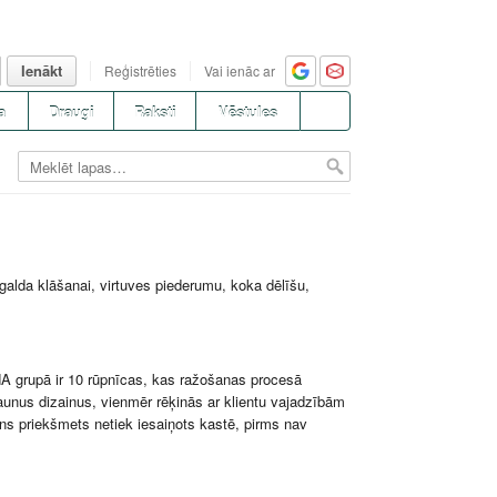
Ienākt
Reģistrēties
Vai ienāc ar
a
Draugi
Raksti
Vēstules
alda klāšanai, virtuves piederumu, koka dēlīšu,
NA grupā ir 10 rūpnīcas, kas ražošanas procesā
aunus dizainus, vienmēr rēķinās ar klientu vajadzībām
ens priekšmets netiek iesaiņots kastē, pirms nav