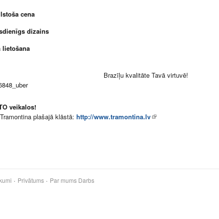
ilstoša cena
dienīgs dizains
a lietošana
zīļu kvalitāte Tavā virtuvē!
TO veikalos!
 Tramontina plašajā klāstā:
http://www.tramontina.lv
kumi
Privātums
Par mums
Darbs