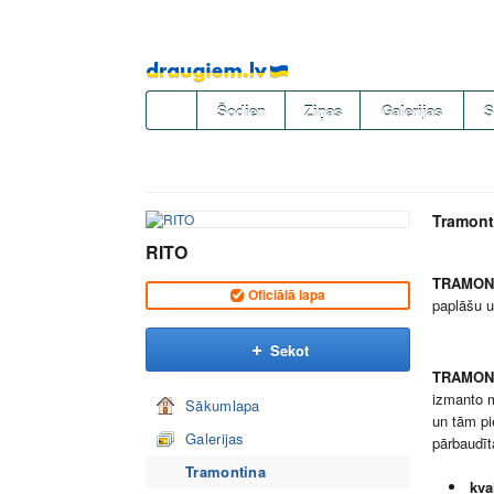
Pāriet
uz
saturu
Šodien
Ziņas
Galerijas
S
Tramont
RITO
TRAMON
Oficiālā lapa
paplāšu u
Sekot
TRAMON
izmanto m
Sākumlapa
un tām pi
Galerijas
pārbaudīta
Tramontina
kva