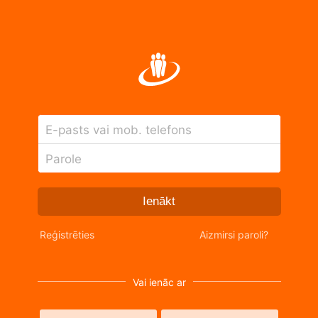
E-pasts vai mob. telefons
Parole
Ienākt
Reģistrēties
Aizmirsi paroli?
Vai ienāc ar