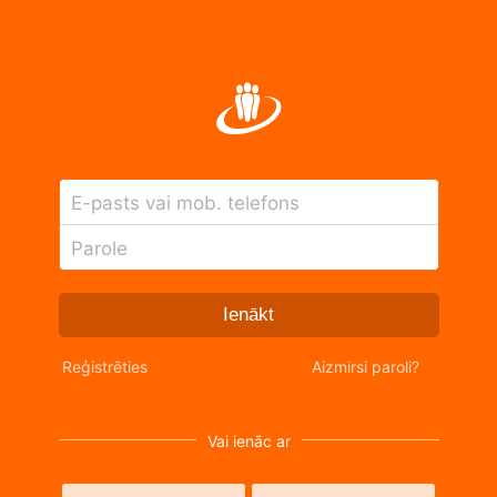
E-pasts vai mob. telefons
Parole
Ienākt
Reģistrēties
Aizmirsi paroli?
Vai ienāc ar