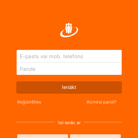
E-pasts vai mob. telefons
Parole
Ienākt
Reģistrēties
Aizmirsi paroli?
Vai ienāc ar