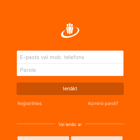
E-pasts vai mob. telefons
Parole
Ienākt
Reģistrēties
Aizmirsi paroli?
Vai ienāc ar