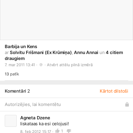
Barbija un Kens
ar
Solvitu Frišmani (Ex Krūmiņa)
,
Annu Annai
un
4 citiem
draugiem
7. mar 2011 13:41 · 
 · 
Atvērt attēlu pilnā izmērā
13
patīk
Komentāri
2
Kārtot dilstoši
Autorizējies, lai komentētu
Agneta Dzene
Iiskataas ka esi celojusi!
1
8. feb 2012 15:17 ·