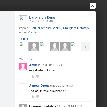
Barbija un Kens
7. mar 2011 13:40
kopā ar
Paulīni Amandu Aniņu
,
Draugiem Lietotājs
un
vēl 3 citiem
17
patīk
Ienākt
Reģistrēties
Vai ienāc ar
+11
a
Draugi
Raksti
Vēstules
7
komentāri
Aivita
25. okt 2011 06:24
es gribetu but vina
Agneta Dzene
8. feb 2012 15:13
Taa arii ir tava draudzene?
Draugiem lietotājs
19. mar 2014 11:52