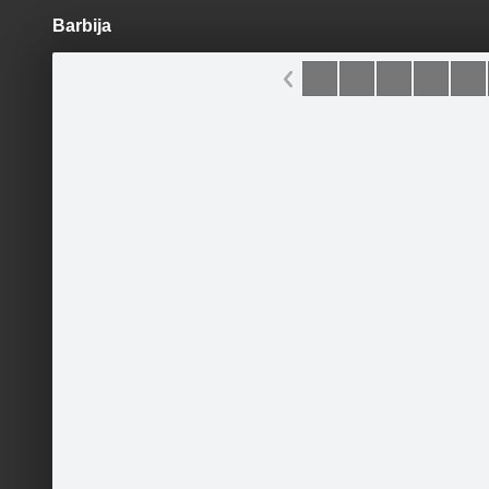
Barbija
Pāriet
uz
saturu
Šodien
Ziņas
Galerijas
S
Barbija un Kens
Oficiālā lapa
Sekot
Sākumlapa