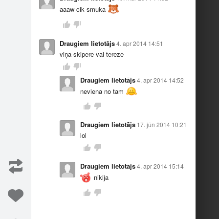
aaaw cik smuka
Draugiem lietotājs
4. apr 2014 14:51
8
4
viņa skipere vai tereze
Draugiem lietotājs
4. apr 2014 14:52
neviena no tam
Draugiem lietotājs
17. jūn 2014 10:21
lol
5
6
Draugiem lietotājs
4. apr 2014 15:14
nikija