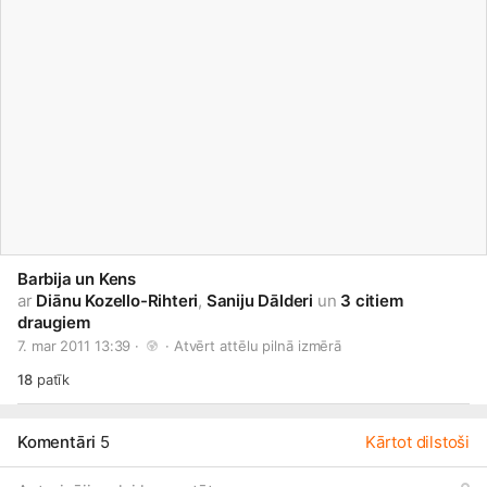
Barbija un Kens
ar
Diānu Kozello-Rihteri
,
Saniju Dālderi
un
3 citiem
draugiem
7. mar 2011 13:39 · 
 · 
Atvērt attēlu pilnā izmērā
18
patīk
Komentāri
5
Kārtot dilstoši