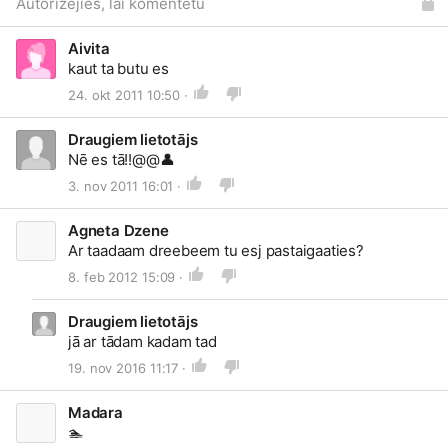
Autorizējies, lai komentētu
Aivita
kaut ta butu es
24. okt 2011 10:50 ·
Draugiem lietotājs
Nē es tā!!@@
👤
3. nov 2011 16:01 ·
Agneta Dzene
Ar taadaam dreebeem tu esj pastaigaaties?
8. feb 2012 15:09 ·
Draugiem lietotājs
jā ar tādam kadam tad
19. nov 2016 11:17 ·
Madara
🏊