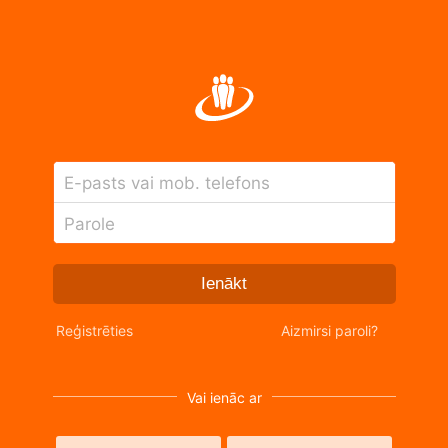
E-pasts vai mob. telefons
Parole
Ienākt
Reģistrēties
Aizmirsi paroli?
Vai ienāc ar