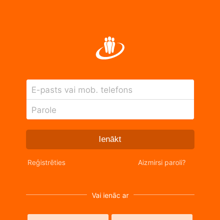
E-pasts vai mob. telefons
Parole
Ienākt
Reģistrēties
Aizmirsi paroli?
Vai ienāc ar