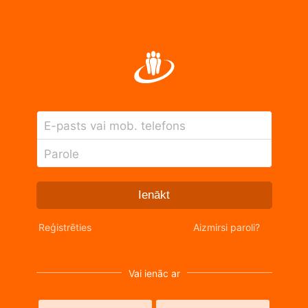
E-pasts vai mob. telefons
Parole
Ienākt
Reģistrēties
Aizmirsi paroli?
Vai ienāc ar