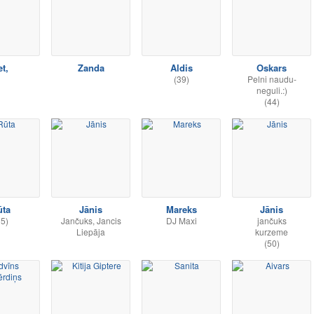
et,
Zanda
Aldis
Oskars
(39)
Pelni naudu-
neguli.:)
(44)
ūta
Jānis
Mareks
Jānis
35)
Jančuks, Jancis
DJ Maxi
jančuks
Liepāja
kurzeme
(50)