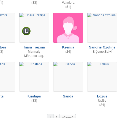
31)
(33)
Valmiera
(51)
tors
Ināra Trēziņa
Ksenija
Sandris Ozoliņš
33)
Marmaly
(24)
Ērģeme,Balvi
Mārupes pag.
rta
Kristaps
Sanda
Edžus
(33)
Ūpītis
(24)
1
2
nākamā