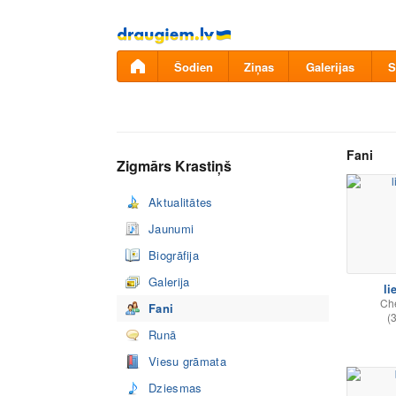
Pāriet
uz
saturu
Šodien
Ziņas
Galerijas
S
Fani
Zigmārs Krastiņš
Aktualitātes
Jaunumi
Biogrāfija
Galerija
li
Ch
Fani
(
Runā
Viesu grāmata
Dziesmas