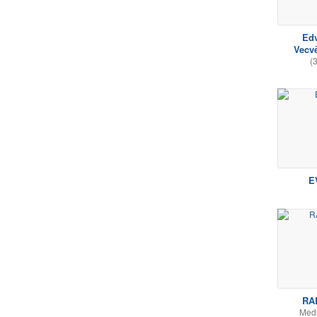
Ed
Vecv
(
E
RA
Med