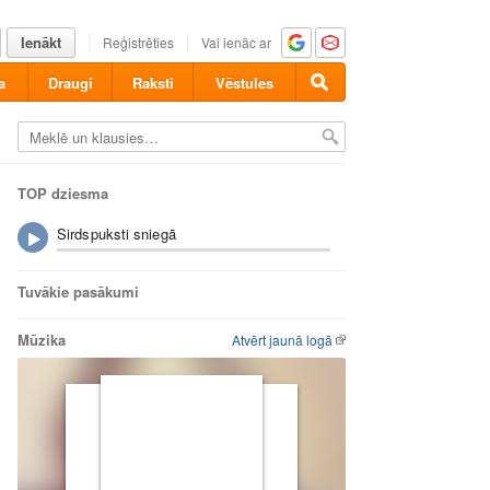
Ienākt
Reģistrēties
Vai ienāc ar
a
Draugi
Raksti
Vēstules
TOP dziesma
Sirdspuksti sniegā
Tuvākie pasākumi
Mūzika
Atvērt jaunā logā