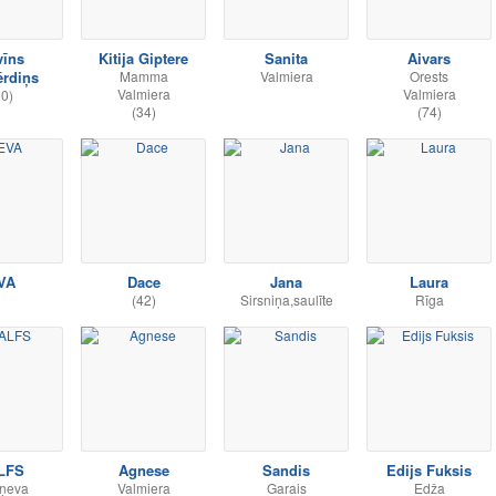
vīns
Kitija Giptere
Sanita
Aivars
ērdiņs
Mamma
Valmiera
Orests
Valmiera
Valmiera
30)
(34)
(74)
VA
Dace
Jana
Laura
(42)
Sirsniņa,saulīte
Rīga
LFS
Agnese
Sandis
Edijs Fuksis
ņeva
Valmiera
Garais
Edža