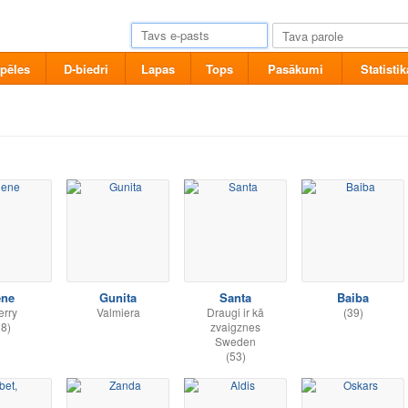
pēles
D-biedri
Lapas
Tops
Pasākumi
Statistik
ene
Gunita
Santa
Baiba
erry
Valmiera
Draugi ir kā
(39)
38)
zvaigznes
Sweden
(53)