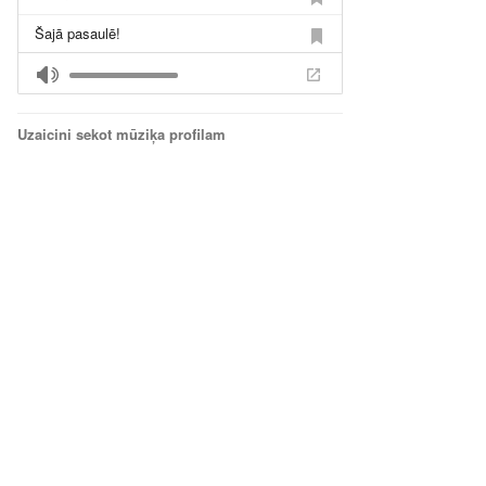
Šajā pasaulē!
Uzaicini sekot mūziķa profilam