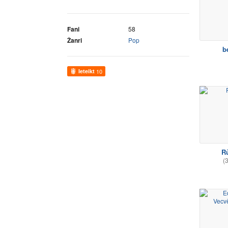
Fani
58
Žanri
Pop
b
Ieteikt
10
R
(