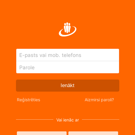
E-pasts vai mob. telefons
Parole
Ienākt
Reģistrēties
Aizmirsi paroli?
Vai ienāc ar