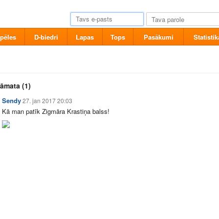
pēles
D-biedri
Lapas
Tops
Pasākumi
Statistik
rāmata
(1)
Sendy
27. jan 2017 20:03
Kā man patīk Zigmāra Krastiņa balss!