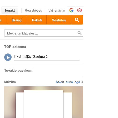
Ienākt
Reģistrēties
Vai ienāc ar
a
Draugi
Raksti
Vēstules
TOP dziesma
Tikai mājās Gaujmalā
Tuvākie pasākumi
Mūzika
Atvērt jaunā logā