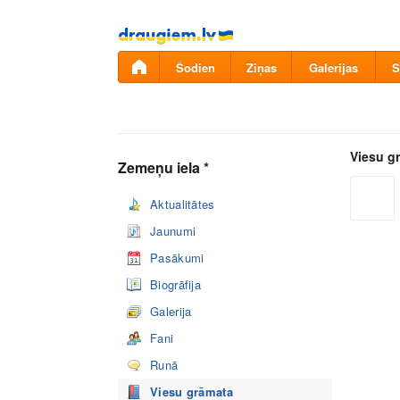
Pāriet
uz
saturu
Šodien
Ziņas
Galerijas
S
Viesu g
Zemeņu iela *
Aktualitātes
Jaunumi
Pasākumi
Biogrāfija
Galerija
Fani
Runā
Viesu grāmata