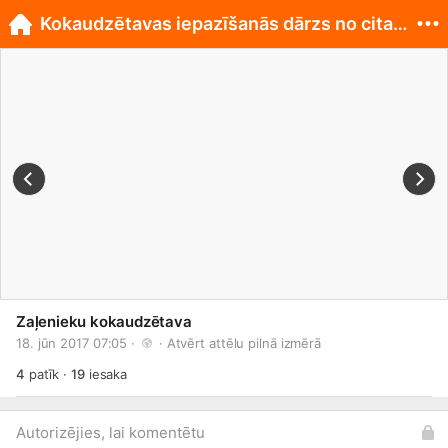
Kokaudzētavas iepazīšanās dārzs no cita rakursa
Zaļenieku kokaudzētava
18. jūn 2017 07:05 · 
 · 
Atvērt attēlu pilnā izmērā
4
patīk
·
19
iesaka
Autorizējies, lai komentētu