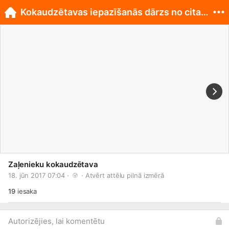
Kokaudzētavas iepazīšanās dārzs no cita rakursa
Zaļenieku kokaudzētava
18. jūn 2017 07:04 · 
 · 
Atvērt attēlu pilnā izmērā
19
iesaka
Autorizējies, lai komentētu