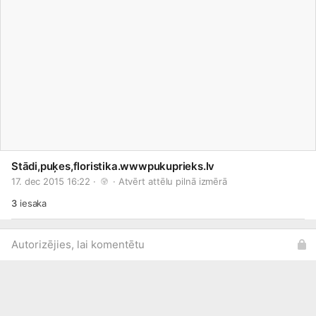
Stādi,puķes,floristika.wwwpukuprieks.lv
17. dec 2015 16:22 · 
 · 
Atvērt attēlu pilnā izmērā
3
iesaka
Autorizējies, lai komentētu