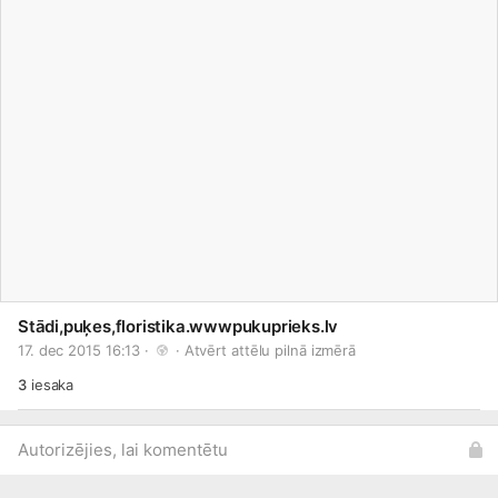
Stādi,puķes,floristika.wwwpukuprieks.lv
17. dec 2015 16:13 · 
 · 
Atvērt attēlu pilnā izmērā
3
iesaka
Autorizējies, lai komentētu