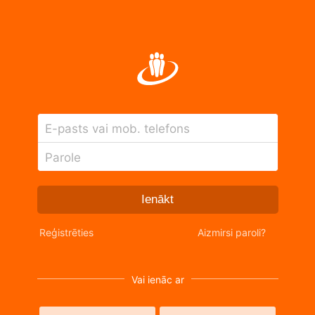
E-pasts vai mob. telefons
Parole
Ienākt
Reģistrēties
Aizmirsi paroli?
Vai ienāc ar