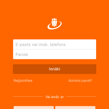
E-pasts vai mob. telefons
Parole
Ienākt
Reģistrēties
Aizmirsi paroli?
Vai ienāc ar