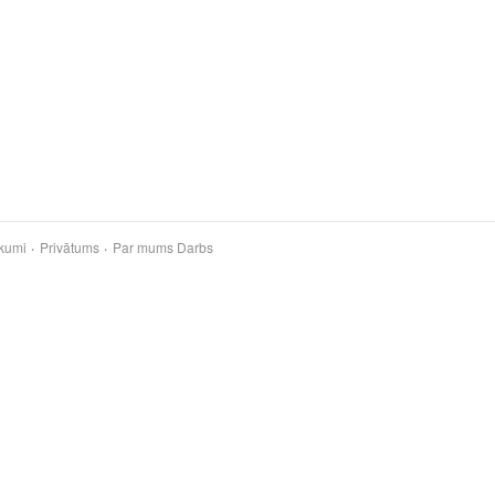
kumi
Privātums
Par mums
Darbs