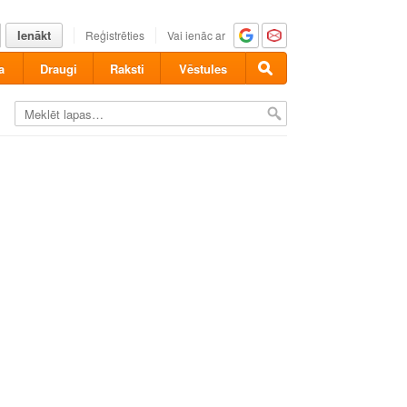
Ienākt
Reģistrēties
Vai ienāc ar
a
Draugi
Raksti
Vēstules