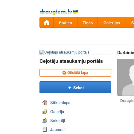
Pāriet
uz
saturu
Šodien
Ziņas
Galerijas
S
Darbinie
Ceļotāju atsauksmju portāls
Oficiālā lapa
Sekot
Draugiem
Sākumlapa
Galerija
Sekotāji
Jaunumi