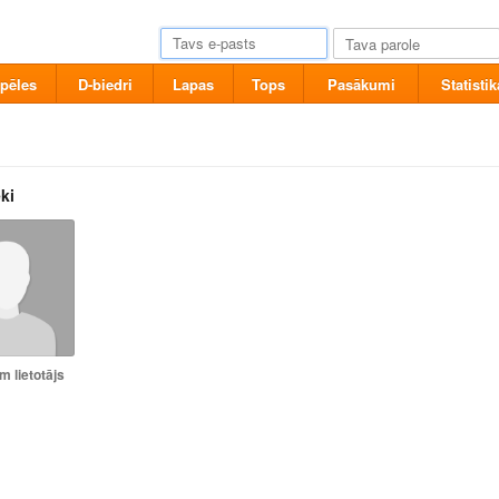
pēles
D-biedri
Lapas
Tops
Pasākumi
Statistik
ki
 lietotājs