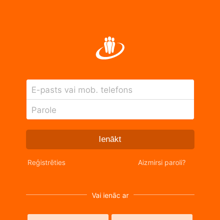
E-pasts vai mob. telefons
Parole
Ienākt
Reģistrēties
Aizmirsi paroli?
Vai ienāc ar