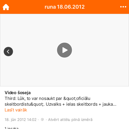
runa 18.06.2012
Video šoseja
Third: Lūk, to var nosaukt par &quot;oficiālu
skeitbordistu&quot;. Uzvalks + ielas skeitbords + jauka
mūzika=tas video.
Lasīt vairāk
😉
18. jūn 2012 14:02 · 
 · 
Atvērt attēlu pilnā izmērā
1
iesaka