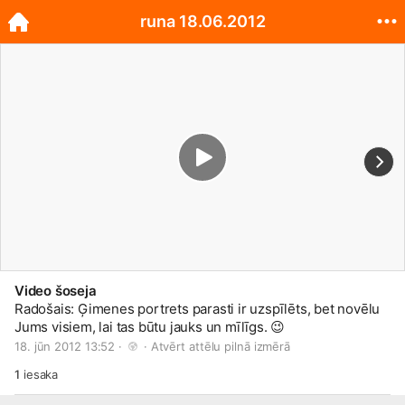
runa 18.06.2012
Video šoseja
Radošais: Ģimenes portrets parasti ir uzspīlēts, bet novēlu
Jums visiem, lai tas būtu jauks un mīlīgs.
😉
18. jūn 2012 13:52 · 
 · 
Atvērt attēlu pilnā izmērā
1
iesaka