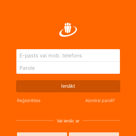
E-pasts vai mob. telefons
Parole
Ienākt
Reģistrēties
Aizmirsi paroli?
Vai ienāc ar