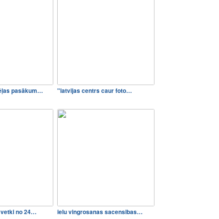
dēļas pasākum…
"latvijas centrs caur foto…
svetki no 24…
ielu vingrosanas sacensibas…