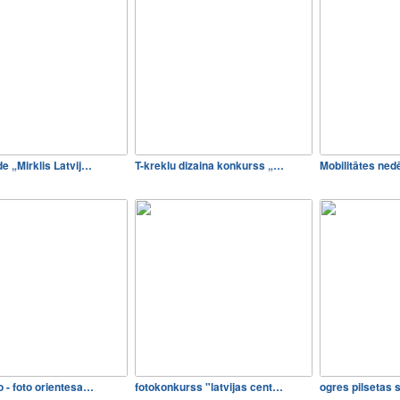
de „Mirklis Latvij…
T-kreklu dizaina konkurss „…
Mobilitātes ne
o - foto orientesa…
fotokonkurss "latvijas cent…
ogres pilsetas 