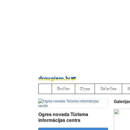
Pāriet
uz
saturu
Šodien
Ziņas
Galerijas
S
Galerija
Ogres novada Tūrisma
informācijas centrs