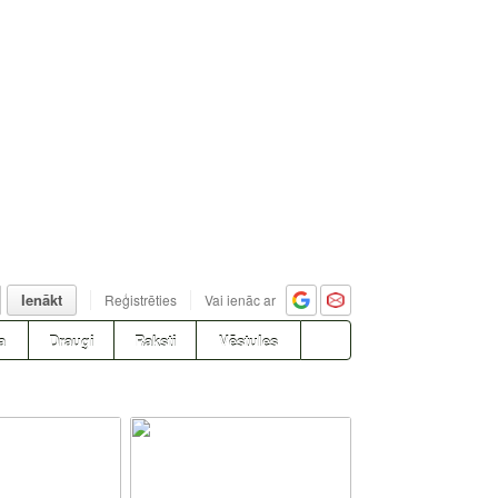
Ienākt
Reģistrēties
Vai ienāc ar
a
Draugi
Raksti
Vēstules