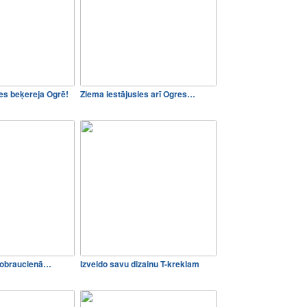
s beķereja Ogrē!
Ziema iestājusies arī Ogres…
elobraucienā…
Izveido savu dizainu T-kreklam