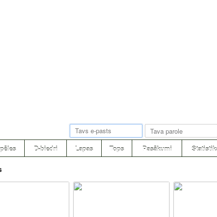
pēles
D-biedri
Lapas
Tops
Pasākumi
Statistik
s