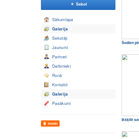
Sekot
Sākumlapa
Galerija
Sekotāji
Šodien p
Jaunumi
Partneri
Darbinieki
Runā
Kontakti
Galerija
Pasākumi
Ikšķilē s
Ieteikt