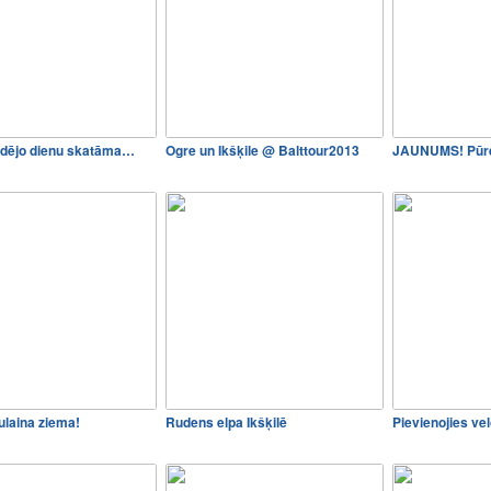
ēdējo dienu skatāma…
Ogre un Ikšķile @ Balttour2013
JAUNUMS! Pūre
aulaina ziema!
Rudens elpa Ikšķilē
Pievienojies v