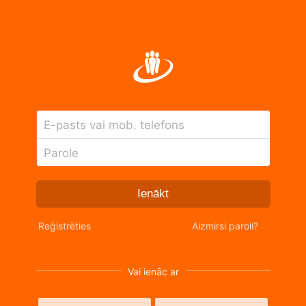
E-pasts vai mob. telefons
Parole
Ienākt
Reģistrēties
Aizmirsi paroli?
Vai ienāc ar