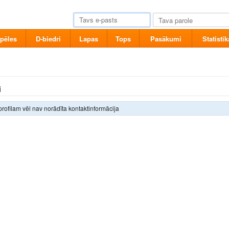
pēles
D-biedri
Lapas
Tops
Pasākumi
Statistik
i
profilam vēl nav norādīta kontaktinformācija