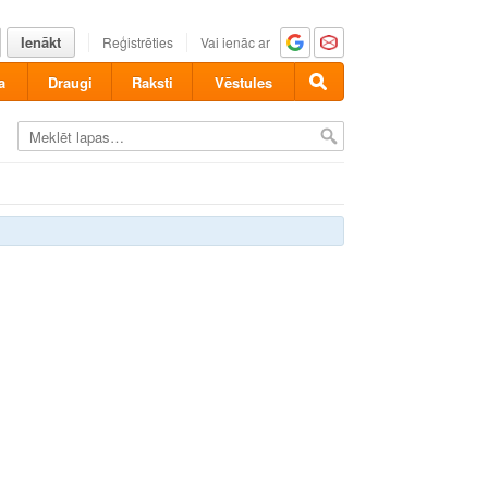
Ienākt
Reģistrēties
Vai ienāc ar
a
Draugi
Raksti
Vēstules