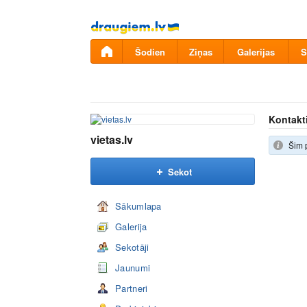
Pāriet
uz
saturu
Šodien
Ziņas
Galerijas
S
Kontakt
vietas.lv
Šim 
Sekot
Sākumlapa
Galerija
Sekotāji
Jaunumi
Partneri