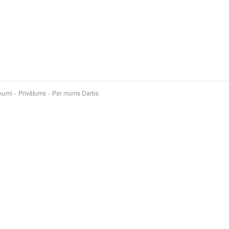
kumi
Privātums
Par mums
Darbs