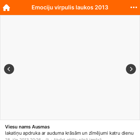
Emociju virpulis laukos 2013
Viesu nams Ausmas
lakatiņu apdruka ar auduma krāsām un zīmējumi katru dienu
28. jūn 2013 20:26 · 
 · 
Atvērt attēlu pilnā izmērā