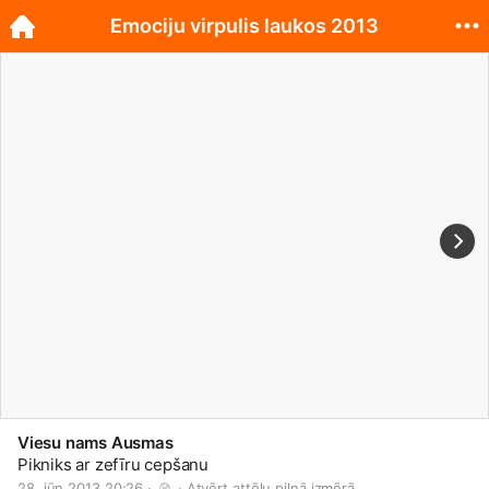
Emociju virpulis laukos 2013
Viesu nams Ausmas
Pikniks ar zefīru cepšanu
28. jūn 2013 20:26 · 
 · 
Atvērt attēlu pilnā izmērā